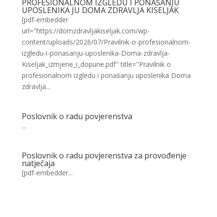
PROFESIONALNOM IZGLEDU I PONAŠANJU
UPOSLENIKA JU DOMA ZDRAVLJA KISELJAK
[pdf-embedder
url="https://domzdravljakiseljak.com/wp-
content/uploads/2026/07/Pravilnik-o-profesionalnom-
izgledu-i-ponasanju-uposlenika-Doma-zdravlja-
Kiseljak_izmjene_i_dopune.pdf" title="Pravilnik o
profesionalnom izgledu i ponašanju uposlenika Doma
zdravlja...
Poslovnik o radu povjerenstva
...
Poslovnik o radu povjerenstva za provođenje
natječaja
[pdf-embedder...