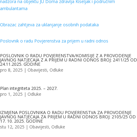
nadzora na objektu JU Doma zdravlja Kiseljak i područnim
ambulantama
Obrazac zahtjeva za uklanjanje osobnih podataka
Poslovnik o radu Povjerenstva za prijem u radni odnos
POSLOVNIK O RADU POVJERENSTVA/KOMISIJE Z A PROVODENJE
JAVNOG NATJECAJA Z A PRIJEM U RADNI ODNOS BROJ: 2411/25 OD
24.11.2025. GODINE
pro 8, 2025
|
Obavijesti
,
Odluke
Plan integriteta 2025. – 2027.
pro 1, 2025
|
Odluke
IZMJENA POSLOVNIKA O RADU POVJERENSTVA ZA PROVODENJE
JAVNOG NATJECAJA ZA PRIJEM U RADNI ODNOS BROJ: 2105/25 OD
17. 10. 2025. GODINE
stu 12, 2025
|
Obavijesti
,
Odluke