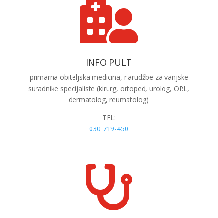

INFO PULT
primarna
obiteljska medicina, narudžbe za vanjske
suradnike specijaliste (kirurg, ortoped, urolog, ORL,
dermatolog, reumatolog)
TEL:
030 719-450
