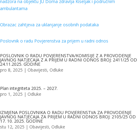
nadzora na objektu JU Doma zdravlja Kiseljak i područnim
ambulantama
Obrazac zahtjeva za uklanjanje osobnih podataka
Poslovnik o radu Povjerenstva za prijem u radni odnos
POSLOVNIK O RADU POVJERENSTVA/KOMISIJE Z A PROVODENJE
JAVNOG NATJECAJA Z A PRIJEM U RADNI ODNOS BROJ: 2411/25 OD
24.11.2025. GODINE
pro 8, 2025
|
Obavijesti
,
Odluke
Plan integriteta 2025. – 2027.
pro 1, 2025
|
Odluke
IZMJENA POSLOVNIKA O RADU POVJERENSTVA ZA PROVODENJE
JAVNOG NATJECAJA ZA PRIJEM U RADNI ODNOS BROJ: 2105/25 OD
17. 10. 2025. GODINE
stu 12, 2025
|
Obavijesti
,
Odluke