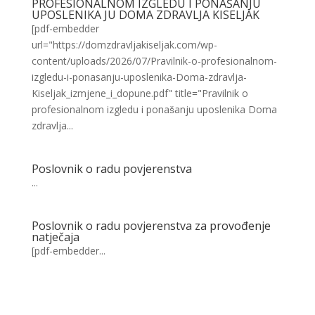
PROFESIONALNOM IZGLEDU I PONAŠANJU
UPOSLENIKA JU DOMA ZDRAVLJA KISELJAK
[pdf-embedder
url="https://domzdravljakiseljak.com/wp-
content/uploads/2026/07/Pravilnik-o-profesionalnom-
izgledu-i-ponasanju-uposlenika-Doma-zdravlja-
Kiseljak_izmjene_i_dopune.pdf" title="Pravilnik o
profesionalnom izgledu i ponašanju uposlenika Doma
zdravlja...
Poslovnik o radu povjerenstva
...
Poslovnik o radu povjerenstva za provođenje
natječaja
[pdf-embedder...