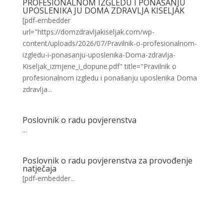
PROFESIONALNOM IZGLEDU I PONAŠANJU
UPOSLENIKA JU DOMA ZDRAVLJA KISELJAK
[pdf-embedder
url="https://domzdravljakiseljak.com/wp-
content/uploads/2026/07/Pravilnik-o-profesionalnom-
izgledu-i-ponasanju-uposlenika-Doma-zdravlja-
Kiseljak_izmjene_i_dopune.pdf" title="Pravilnik o
profesionalnom izgledu i ponašanju uposlenika Doma
zdravlja...
Poslovnik o radu povjerenstva
...
Poslovnik o radu povjerenstva za provođenje
natječaja
[pdf-embedder...