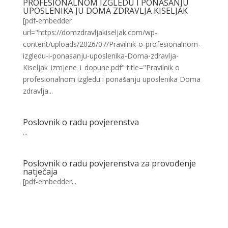
PROFESIONALNOM IZGLEDU I PONAŠANJU
UPOSLENIKA JU DOMA ZDRAVLJA KISELJAK
[pdf-embedder
url="https://domzdravljakiseljak.com/wp-
content/uploads/2026/07/Pravilnik-o-profesionalnom-
izgledu-i-ponasanju-uposlenika-Doma-zdravlja-
Kiseljak_izmjene_i_dopune.pdf" title="Pravilnik o
profesionalnom izgledu i ponašanju uposlenika Doma
zdravlja...
Poslovnik o radu povjerenstva
...
Poslovnik o radu povjerenstva za provođenje
natječaja
[pdf-embedder...