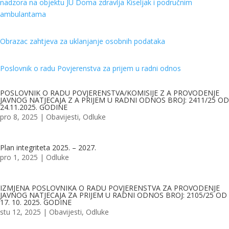
nadzora na objektu JU Doma zdravlja Kiseljak i područnim
ambulantama
Obrazac zahtjeva za uklanjanje osobnih podataka
Poslovnik o radu Povjerenstva za prijem u radni odnos
POSLOVNIK O RADU POVJERENSTVA/KOMISIJE Z A PROVODENJE
JAVNOG NATJECAJA Z A PRIJEM U RADNI ODNOS BROJ: 2411/25 OD
24.11.2025. GODINE
pro 8, 2025
|
Obavijesti
,
Odluke
Plan integriteta 2025. – 2027.
pro 1, 2025
|
Odluke
IZMJENA POSLOVNIKA O RADU POVJERENSTVA ZA PROVODENJE
JAVNOG NATJECAJA ZA PRIJEM U RADNI ODNOS BROJ: 2105/25 OD
17. 10. 2025. GODINE
stu 12, 2025
|
Obavijesti
,
Odluke