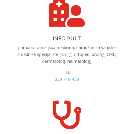

INFO PULT
primarna
obiteljska medicina, narudžbe za vanjske
suradnike specijaliste (kirurg, ortoped, urolog, ORL,
dermatolog, reumatolog)
TEL:
030 719-450
